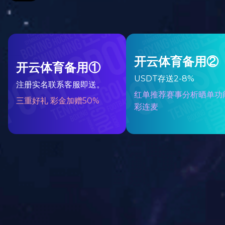
智能红外报警系统
智能周界报警系统
电子围栏主机
电子围栏辅件
键盘
后端储存系统
大数据集成系统
服务热线
13916935178
13916913078
邮箱：xinlikeji11@163.com