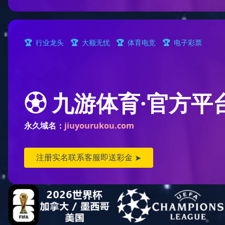
当前位置：
首页
/
产品中心
/
智能周界报警系统
产品中心
产品
PRODUCTS
智能化售后易维保服务
智能安防监控系统
智能停车管理系统
无线信号覆盖系统
拼接大屏发布系统
人脸识别管理系统