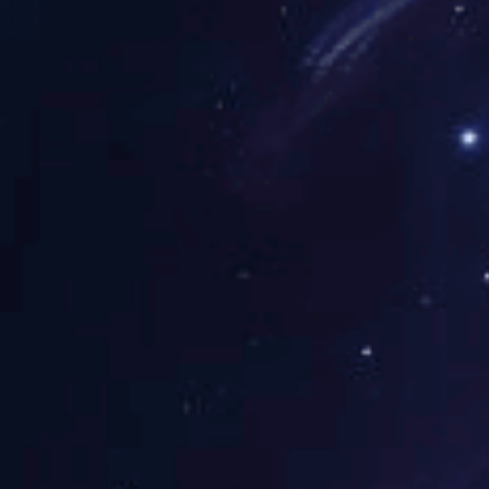
手机：
13701931188
13916913078
18205630255
E-mail：
xinlikeji11@163.com
多宝手机网页版登录入口
|
九游平台
|
中欧网页版
|
开云网页版·官方版在