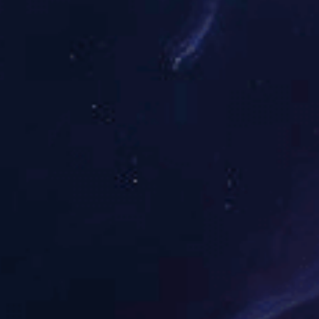
关于
米兰官方网站（中国）
公司介
地址：上海市闵行区颛兴东路999号
战略合
阳明国际创业园致真楼608-611室
电话：
021-57661171